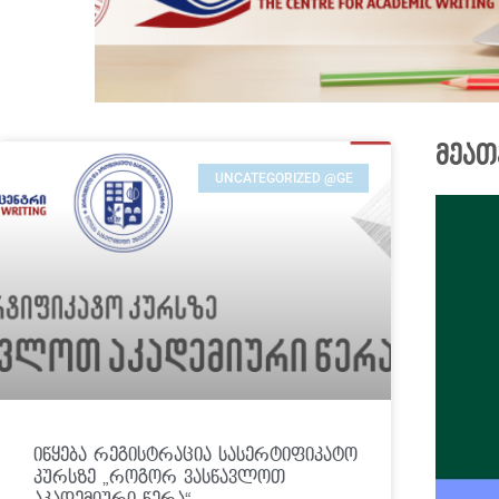
მეათ
UNCATEGORIZED @GE
Click
Click
Click
Here
Here
Here
იწყება რეგისტრაცია სასერტიფიკატო
კურსზე „როგორ ვასწავლოთ