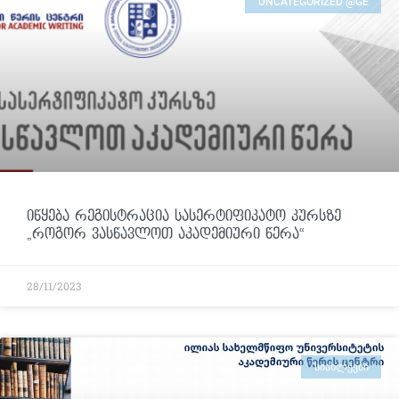
UNCATEGORIZED @GE
იწყება რეგისტრაცია სასერტიფიკატო კურსზე
„როგორ ვასწავლოთ აკადემიური წერა“
28/11/2023
ᲡᲘᲐᲮᲚᲔᲔᲑᲘ