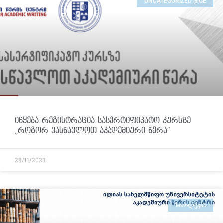
UNCATEGORIZED @GE
იწყება რეგისტრაცია სასერტიფიკატო კურსზე
„როგორ ვასწავლოთ აკადემიური წერა“
28/11/2023
ᲡᲘᲐᲮᲚᲔᲔᲑᲘ