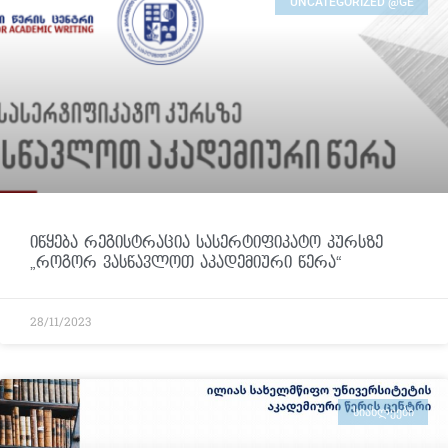
UNCATEGORIZED @GE
იწყება რეგისტრაცია სასერტიფიკატო კურსზე
„როგორ ვასწავლოთ აკადემიური წერა“
28/11/2023
ᲡᲘᲐᲮᲚᲔᲔᲑᲘ